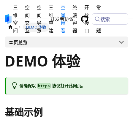
三
空
空
三
空
终
开
常
维
间
间
维
间
端
放
见
开发者协议
搜索
空
交
导
重
带
容
接
问
DEMO 体验
间
互
览
建
看
器
口
题
本页总览
DEMO 体验
请确保以
协议打开此网页。
https
基础示例