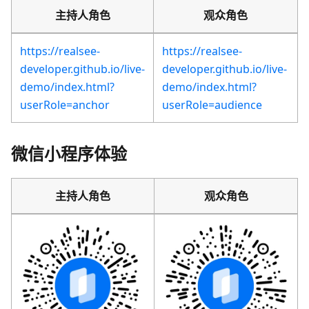
主持人角色
观众角色
https://realsee-
https://realsee-
developer.github.io/live-
developer.github.io/live-
demo/index.html?
demo/index.html?
userRole=anchor
userRole=audience
微信小程序体验
主持人角色
观众角色